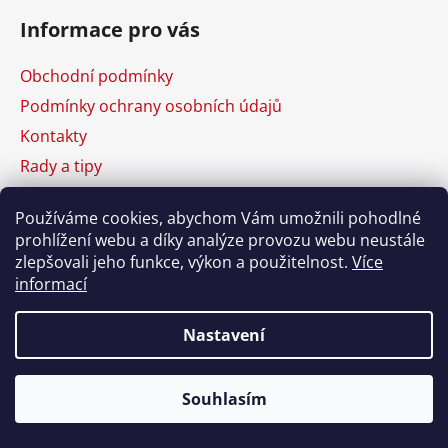
Informace pro vás
Obchodní podmínky
Podmínky ochrany osobních údajů
Kontakty
Rady a tipy
Používáme cookies, abychom Vám umožnili pohodlné
prohlížení webu a díky analýze provozu webu neustále
zlepšovali jeho funkce, výkon a použitelnost.
Více
informací
Vytvořil Shoptet
Copyright 2026
Homebuddy
. Všechna práva
vyhrazena.
Nastavení
Souhlasím