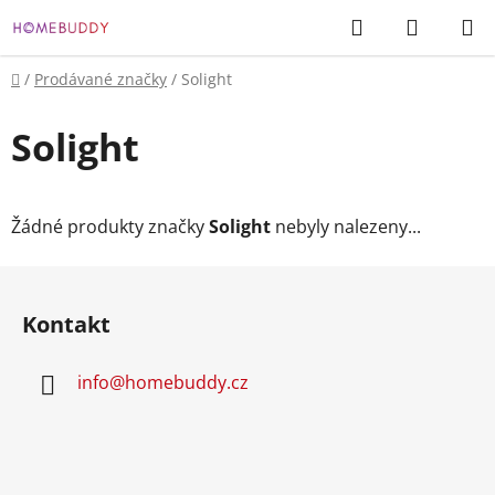
Přejít
Hledat
NÁKUP
na
KOŠÍK
obsah
Domů
/
Prodávané značky
/
Solight
Solight
Žádné produkty značky
Solight
nebyly nalezeny...
Z
á
Kontakt
p
a
info
@
homebuddy.cz
t
í