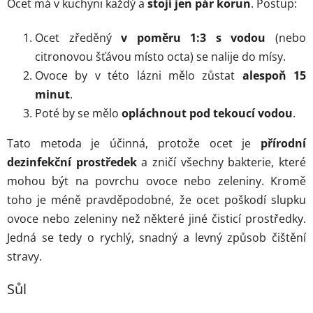
Ocet má v kuchyni každý a
stojí jen pár korun
. Postup:
Ocet zředěný
v poměru 1:3 s vodou
(nebo
citronovou šťávou místo octa) se nalije do mísy.
Ovoce by v této lázni mělo zůstat
alespoň 15
minut
.
Poté by se mělo
opláchnout pod tekoucí vodou
.
Tato metoda je účinná, protože ocet je
přírodní
dezinfekční prostředek
a zničí všechny bakterie, které
mohou být na povrchu ovoce nebo zeleniny. Kromě
toho je méně pravděpodobné, že ocet poškodí slupku
ovoce nebo zeleniny než některé jiné čisticí prostředky.
Jedná se tedy o rychlý, snadný a levný způsob čištění
stravy.
Sůl