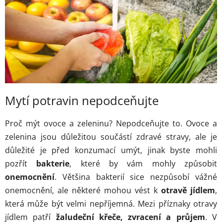
Mytí potravin nepodceňujte
Proč mýt ovoce a zeleninu? Nepodceňujte to. Ovoce a
zelenina jsou důležitou součástí zdravé stravy, ale je
důležité je před konzumací umýt, jinak byste mohli
pozřít
bakterie
, které by vám mohly způsobit
onemocnění
. Většina bakterií sice nezpůsobí vážné
onemocnění, ale některé mohou vést k
otravě jídlem
,
která může být velmi nepříjemná. Mezi příznaky otravy
jídlem patří
žaludeční křeče, zvracení a průjem
. V