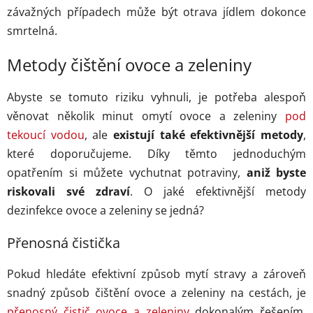
závažných případech může být otrava jídlem dokonce
smrtelná.
Metody čištění ovoce a zeleniny
Abyste se tomuto riziku vyhnuli, je potřeba alespoň
věnovat několik minut omytí ovoce a zeleniny
pod
tekoucí vodou
, ale
existují také efektivnější metody
,
které doporučujeme. Díky těmto jednoduchým
opatřením si můžete vychutnat potraviny,
aniž byste
riskovali své zdraví
. O jaké efektivnější metody
dezinfekce ovoce a zeleniny se jedná?
Přenosná čistička
Pokud hledáte efektivní způsob mytí stravy a zároveň
snadný způsob čištění ovoce a zeleniny na cestách, je
přenosný čistič ovoce a zeleniny
dokonalým řešením.