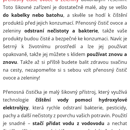
Toto šikovné zařízení je dostatečně malé, aby se vešlo
do kabelky nebo batohu
, a skvěle se hodí k čištění
produktů před jejich konzumací. Přenosný čistič ovoce a
zeleniny
odstraní nečistoty a bakterie
, takže vaše
produkty budou čisté a bezpečné ke konzumaci. Navíc je
šetrný k životnímu prostředí a lze jej používat
opakovaně, takže jej můžete s klidem
používat znovu a
znovu
. Takže až si příště budete balit zdravou svačinu
na cesty, nezapomeňte si s sebou vzít přenosný čistič
ovoce a zeleniny!
Přenosná čistička je malý šikovný přístroj, který využívá
technologie
čištění vody pomocí hydroxylové
elektrolýzy
, která rychle odstraní bakterie, pesticidy,
pachy a další nečistoty z povrchu vašich potravin. Použití
je snadné –
stačí přidat vodu z vodovodu
a nechat