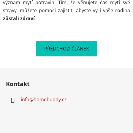
význam mytí potravin. Tím, že věnujete čas mytí své
stravy, můžete pomoci zajistit, abyste vy i vaše rodina
zůstali zdraví
.
PŘEDCHOZÍ ČLÁNEK
Z
á
Kontakt
p
a
info
@
homebuddy.cz
t
í