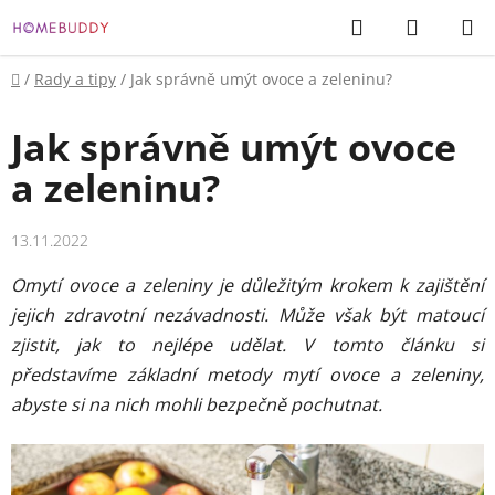
Přejít
Hledat
NÁKUP
na
KOŠÍK
obsah
Domů
/
Rady a tipy
/
Jak správně umýt ovoce a zeleninu?
Jak správně umýt ovoce
a zeleninu?
13.11.2022
Omytí ovoce a zeleniny je důležitým krokem k zajištění
jejich zdravotní nezávadnosti. Může však být matoucí
zjistit, jak to nejlépe udělat. V tomto článku si
představíme základní metody mytí ovoce a zeleniny,
abyste si na nich mohli bezpečně pochutnat.